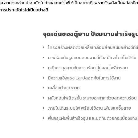
อากาศ สามารถช่วยประหยัดในส่วนของค่าไฟได้เป็นอย่างดี เพราะตัวผนังเป็นผนังชนิ
ารประหยัดไวได้เป็นอย่างดี
จุดเด่นของตู้ยาม ป้อมยามสำเร็จร
โครงสร้างผลิตด้วยเหล็กเคลือบสีกันสนิมอย่างดีที่
มาพร้อมกับรูปแบบสวยงามที่ทันสมัย สไตล์โมเดิร์น
หลังคา บุฉนวนกันความร้อน หุ้มคอมโพสิตรอบ
มีความแข็งแรง และปลอดภัยในการใช้งาน
เคลื่อนย้ายสะดวก
ผนังคอมโพสิต2ชั้น ระบายอากาศ ช่วยลดความร้อน
ภายในเดินระบบไฟ พร้อมใช้งาน เพียงแค่จั๊มสาย
พื้นกรุแผ่นพื้นสำเร็จรูป และปิดทับด้วยกระเบื้องยาง