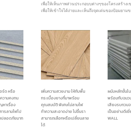
เพื่อให้เห็นภาพส่วนประกอบบต่างๆของโครงสร้างเข
เพื่อให้เข้าใจได้ง่ายและเห็นถึงจุดเด่นของป้อมยาม
าบอร์ด หรือ
เพิ่มความสวยงาม ให้กับพื้น
ผนังหลักชั้นใน
่มีความคงทน
กระเบื้องยางที่มาพร้อม
พร้อมกับฉนว
ญหาเรื่อง
คุณสมบัติ พิเศษไม่ลามไฟ
เสียงรบกวนจ
งการลามไฟไป
ทำความสะอาดง่าย ไม่ขึ้นรา
เป็นอย่างดีเยี
วามปลอดภัยมาก
สามารถเลือกหรือเปลี่ยนลาย
WALL
ได้