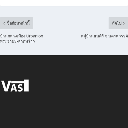
ชื่อก่อนหน้านี้
ถัดไป
บ้านกลางเมือง Urbanion
หมู่บ้านธนศิริ จ.นครสวรรค์
พระราม9-ลาดพร้าว